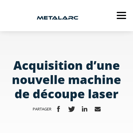
METALARC
MÉTALLERIE
SERRURERIE
Acquisition d’une
MENUISERIE
nouvelle machine
ACTUALITÉS
de découpe laser
RECRUTEMENT
PARTAGER
CONTACT