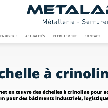
ENUISERIE
ACTUALITÉS
RECRUTEMENT
CONTACT
Menuiserie acier
chelle à crinoli
ôtures
Menuiserie aluminium / mur rideau
ts
Rideaux et portes sectionnelles
icoïdaux
Divers
et en œuvre des échelles à crinoline pour a
t cloisons
um pour des bâtiments industriels, logistique
rilles de ventilation
VRD