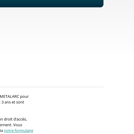
par METALARC pour
 3 ans et sont
n droit d’accès,
cernent. Vous
ia
notre formulaire