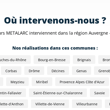
Où intervenons-nous ?
urs METALARC interviennent dans la région Auvergne 
Nos réalisations dans ces communes :
uches-du-Rhône
Bourg-en-Bresse
Brignais
Bro
Corbas
Drôme
Décines
Genas
Grenob
Meyzieu
Miribel
Provence Alpes Côte d'Azur
tin-Fallavier
Saint-Étienne-sur-Chalaronne
Savoie
llette-d'Anthon
Villette-de-Vienne
Villeurbanne