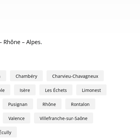
– Rhône – Alpes.
n
Chambéry
Charvieu-Chavagneux
le
Isère
Les Échets
Limonest
Pusignan
Rhône
Rontalon
Valence
Villefranche-sur-Saône
Écully