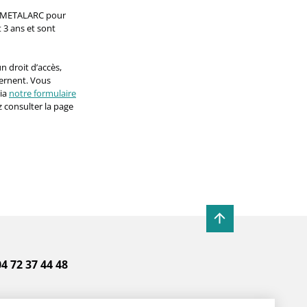
par METALARC pour
 3 ans et sont
n droit d’accès,
cernent. Vous
ia
notre formulaire
 consulter la page
 04 72 37 44 48