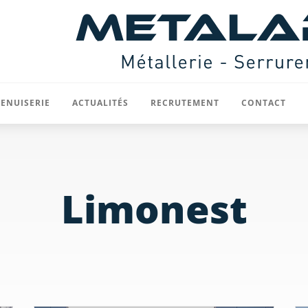
ENUISERIE
ACTUALITÉS
RECRUTEMENT
CONTACT
Menuiserie acier
Limonest
ôtures
Menuiserie aluminium / mur rideau
ts
Rideaux et portes sectionnelles
icoïdaux
Divers
t cloisons
rilles de ventilation
VRD