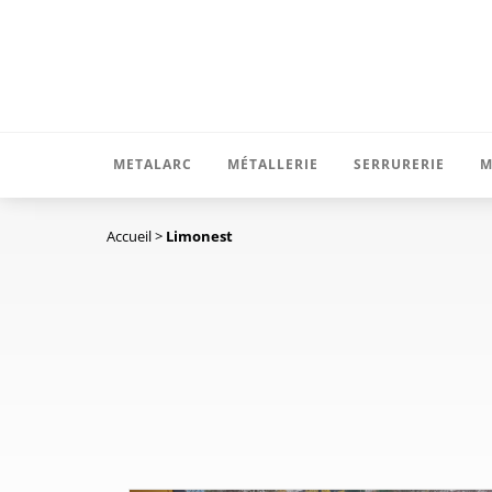
METALARC
MÉTALLERIE
SERRURERIE
M
Accueil
>
Limonest
Bureau d’études
Abris et auvents
Garde-corps
Atelier
Plateformes et passerelles
Portails et cl
Pose
Echelle à crinoline
Escaliers droi
Nos réalisations
Charpente
Escaliers hél
Recrutement
Divers
Protections e
Brise-vue et g
Accessoires 