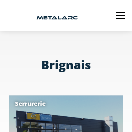
METALARC
MÉTALLERIE
SERRURERIE
Brignais
MENUISERIE
ACTUALITÉS
RECRUTEMENT
Serrurerie
CONTACT