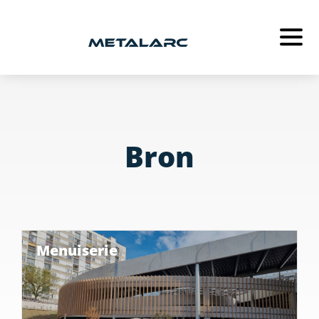
METALARC
MÉTALLERIE
SERRURERIE
Bron
MENUISERIE
ACTUALITÉS
RECRUTEMENT
Menuiserie
CONTACT