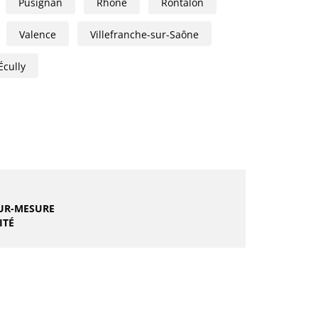
Pusignan
Rhône
Rontalon
Valence
Villefranche-sur-Saône
Écully
UR-MESURE
ITÉ