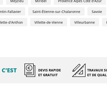
Meyzieu
Miribel
Provence Alpes Côte d'Azur
tin-Fallavier
Saint-Étienne-sur-Chalaronne
Savoie
llette-d'Anthon
Villette-de-Vienne
Villeurbanne
 C’EST
DEVIS RAPIDE
TRAVAUX S
ET GRATUIT
ET DE QUAL