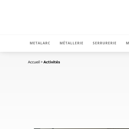
METALARC
MÉTALLERIE
SERRURERIE
M
Accueil
>
Activités
Bureau d’études
Abris et auvents
Garde-corps
Atelier
Plateformes et passerelles
Portails et cl
Pose
Echelle à crinoline
Escaliers droi
Nos réalisations
Charpente
Escaliers hél
Recrutement
Divers
Protections e
Brise-vue et g
Accessoires 