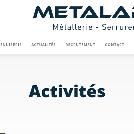
ENUISERIE
ACTUALITÉS
RECRUTEMENT
CONTACT
Menuiserie acier
Activités
ôtures
Menuiserie aluminium / mur rideau
ts
Rideaux et portes sectionnelles
icoïdaux
Divers
t cloisons
rilles de ventilation
VRD