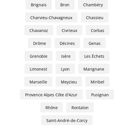
Brignais
Bron
Chambéry
Charvieu-Chavagneux
Chassieu
Chavanoz
Civrieux
Corbas
Drôme
Décines
Genas
Grenoble
Isère
Les Échets
Limonest
Lyon
Marignane
Marseille
Meyzieu
Miribel
Provence Alpes Côte d'Azur
Pusignan
Rhône
Rontalon
Saint-André-de-Corcy