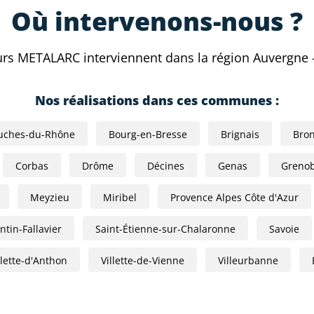
Où intervenons-nous ?
urs METALARC interviennent dans la région Auvergne 
Nos réalisations dans ces communes :
uches-du-Rhône
Bourg-en-Bresse
Brignais
Bro
Corbas
Drôme
Décines
Genas
Grenob
Meyzieu
Miribel
Provence Alpes Côte d'Azur
tin-Fallavier
Saint-Étienne-sur-Chalaronne
Savoie
llette-d'Anthon
Villette-de-Vienne
Villeurbanne