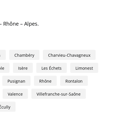
– Rhône – Alpes.
n
Chambéry
Charvieu-Chavagneux
le
Isère
Les Échets
Limonest
Pusignan
Rhône
Rontalon
Valence
Villefranche-sur-Saône
Écully