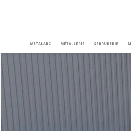
METALARC
MÉTALLERIE
SERRURERIE
M
Bureau d’études
Abris et auvents
Garde-corps
Atelier
Plateformes et passerelles
Portails et cl
Pose
Echelle à crinoline
Escaliers droi
Nos réalisations
Charpente
Escaliers hél
Recrutement
Divers
Protections e
Brise-vue et g
Accessoires 