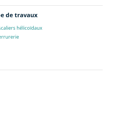
e de travaux
scaliers hélicoïdaux
errurerie