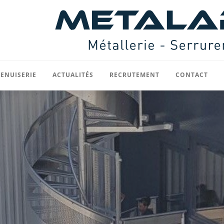
ENUISERIE
ACTUALITÉS
RECRUTEMENT
CONTACT
Menuiserie acier
ôtures
Menuiserie aluminium / mur rideau
ts
Rideaux et portes sectionnelles
icoïdaux
Divers
t cloisons
rilles de ventilation
VRD