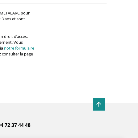
par METALARC pour
 3 ans et sont
n droit d’accès,
cernent. Vous
ia
notre formulaire
 consulter la page
 04 72 37 44 48