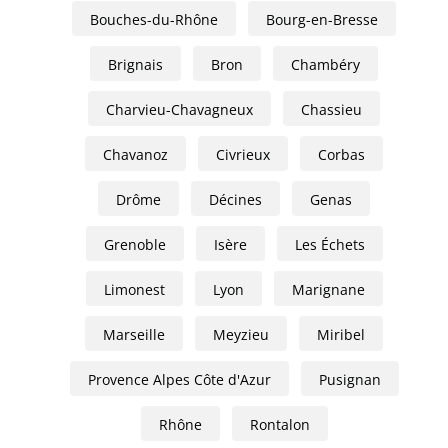
Bouches-du-Rhône
Bourg-en-Bresse
Brignais
Bron
Chambéry
Charvieu-Chavagneux
Chassieu
Chavanoz
Civrieux
Corbas
Drôme
Décines
Genas
Grenoble
Isère
Les Échets
Limonest
Lyon
Marignane
Marseille
Meyzieu
Miribel
Provence Alpes Côte d'Azur
Pusignan
Rhône
Rontalon