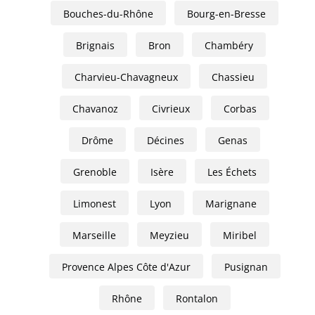
Bouches-du-Rhône
Bourg-en-Bresse
Brignais
Bron
Chambéry
Charvieu-Chavagneux
Chassieu
Chavanoz
Civrieux
Corbas
Drôme
Décines
Genas
Grenoble
Isère
Les Échets
Limonest
Lyon
Marignane
Marseille
Meyzieu
Miribel
Provence Alpes Côte d'Azur
Pusignan
Rhône
Rontalon