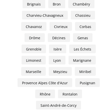
Brignais
Bron
Chambéry
Charvieu-Chavagneux
Chassieu
Chavanoz
Civrieux
Corbas
Drôme
Décines
Genas
Grenoble
Isère
Les Échets
Limonest
Lyon
Marignane
Marseille
Meyzieu
Miribel
Provence Alpes Côte d'Azur
Pusignan
Rhône
Rontalon
Saint-André-de-Corcy