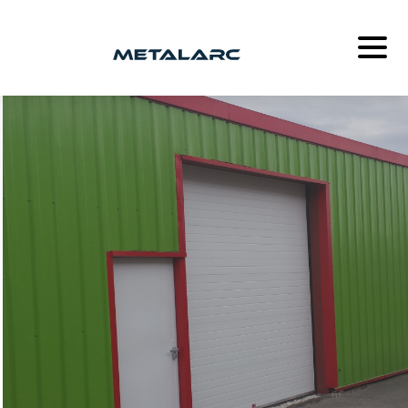
METALARC
MÉTALLERIE
SERRURERIE
MENUISERIE
ACTUALITÉS
RECRUTEMENT
CONTACT